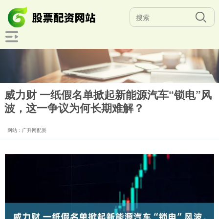
威力财 一纸假名单掀起新能源汽车“锁电”风
波，这一争议为何长期难解？
网站：广升网配资