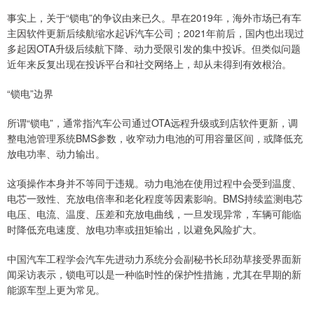
事实上，关于“锁电”的争议由来已久。早在2019年，海外市场已有车
主因软件更新后续航缩水起诉汽车公司；2021年前后，国内也出现过
多起因OTA升级后续航下降、动力受限引发的集中投诉。但类似问题
近年来反复出现在投诉平台和社交网络上，却从未得到有效根治。
“锁电”边界
所谓“锁电”，通常指汽车公司通过OTA远程升级或到店软件更新，调
整电池管理系统BMS参数，收窄动力电池的可用容量区间，或降低充
放电功率、动力输出。
这项操作本身并不等同于违规。动力电池在使用过程中会受到温度、
电芯一致性、充放电倍率和老化程度等因素影响。BMS持续监测电芯
电压、电流、温度、压差和充放电曲线，一旦发现异常，车辆可能临
时降低充电速度、放电功率或扭矩输出，以避免风险扩大。
中国汽车工程学会汽车先进动力系统分会副秘书长邱劲草接受界面新
闻采访表示，锁电可以是一种临时性的保护性措施，尤其在早期的新
能源车型上更为常见。