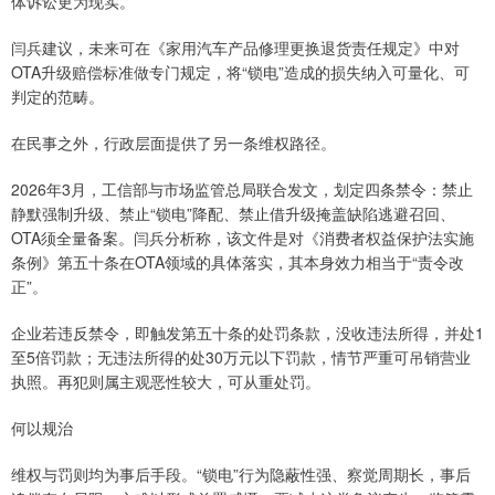
体诉讼更为现实。
闫兵建议，未来可在《家用汽车产品修理更换退货责任规定》中对
OTA升级赔偿标准做专门规定，将“锁电”造成的损失纳入可量化、可
判定的范畴。
在民事之外，行政层面提供了另一条维权路径。
2026年3月，工信部与市场监管总局联合发文，划定四条禁令：禁止
静默强制升级、禁止“锁电”降配、禁止借升级掩盖缺陷逃避召回、
OTA须全量备案。闫兵分析称，该文件是对《消费者权益保护法实施
条例》第五十条在OTA领域的具体落实，其本身效力相当于“责令改
正”。
企业若违反禁令，即触发第五十条的处罚条款，没收违法所得，并处1
至5倍罚款；无违法所得的处30万元以下罚款，情节严重可吊销营业
执照。再犯则属主观恶性较大，可从重处罚。
何以规治
维权与罚则均为事后手段。“锁电”行为隐蔽性强、察觉周期长，事后