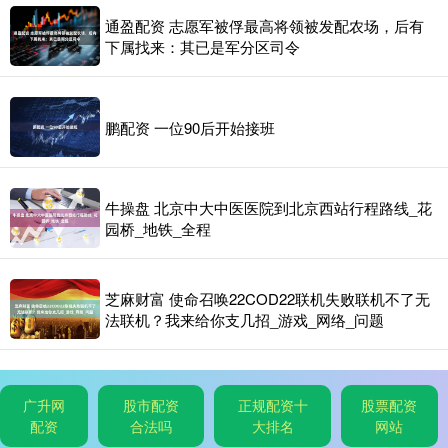
通盈配资 志愿军被俘最高将领被发配农场，后有
下属找来：其已是军分区司令
鹏配资 一位90后开始接班
牛操盘 北京中大中医医院到北京西站行程路线_花
园桥_地铁_全程
芝麻财富 使命召唤22COD22联机失败联机不了无
法联机？我来给你支几招_游戏_网络_问题
广升网
股市配资
正规配资十
股票配资
配资
合法吗
大排名
网站