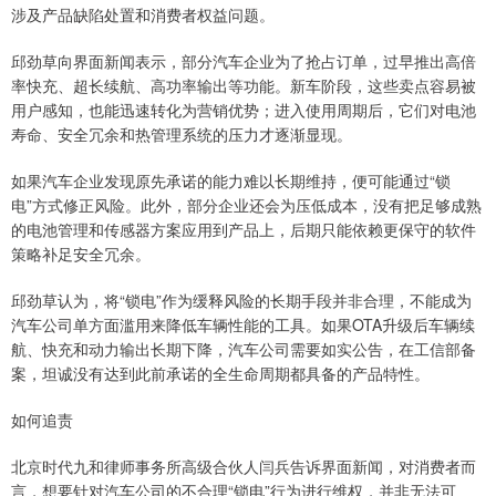
涉及产品缺陷处置和消费者权益问题。
邱劲草向界面新闻表示，部分汽车企业为了抢占订单，过早推出高倍
率快充、超长续航、高功率输出等功能。新车阶段，这些卖点容易被
用户感知，也能迅速转化为营销优势；进入使用周期后，它们对电池
寿命、安全冗余和热管理系统的压力才逐渐显现。
如果汽车企业发现原先承诺的能力难以长期维持，便可能通过“锁
电”方式修正风险。此外，部分企业还会为压低成本，没有把足够成熟
的电池管理和传感器方案应用到产品上，后期只能依赖更保守的软件
策略补足安全冗余。
邱劲草认为，将“锁电”作为缓释风险的长期手段并非合理，不能成为
汽车公司单方面滥用来降低车辆性能的工具。如果OTA升级后车辆续
航、快充和动力输出长期下降，汽车公司需要如实公告，在工信部备
案，坦诚没有达到此前承诺的全生命周期都具备的产品特性。
如何追责
北京时代九和律师事务所高级合伙人闫兵告诉界面新闻，对消费者而
言，想要针对汽车公司的不合理“锁电”行为进行维权，并非无法可