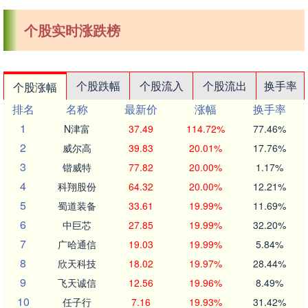
个股实时涨跌榜
个股跌幅
个股流入
个股流出
换手率
个股涨幅
排名
名称
最新价
涨幅
换手率
1
N津富
37.49
114.72%
77.46%
2
威尔高
39.83
20.01%
17.76%
3
锴威特
77.82
20.00%
1.17%
4
科翔股份
64.32
20.00%
12.21%
5
蜀道装备
33.61
19.99%
11.69%
6
中巨芯
27.85
19.99%
32.20%
7
广哈通信
19.03
19.99%
5.84%
8
欣天科技
18.02
19.97%
28.44%
9
飞天诚信
12.56
19.96%
8.49%
10
任子行
7.16
19.93%
31.42%