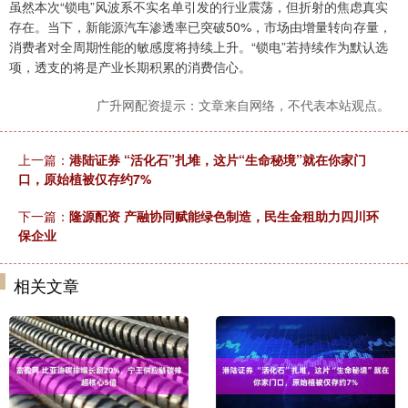
虽然本次“锁电”风波系不实名单引发的行业震荡，但折射的焦虑真实
存在。当下，新能源汽车渗透率已突破50%，市场由增量转向存量，
消费者对全周期性能的敏感度将持续上升。“锁电”若持续作为默认选
项，透支的将是产业长期积累的消费信心。
广升网配资提示：文章来自网络，不代表本站观点。
上一篇：
港陆证券 “活化石”扎堆，这片“生命秘境”就在你家门
口，原始植被仅存约7%
下一篇：
隆源配资 产融协同赋能绿色制造，民生金租助力四川环
保企业
相关文章